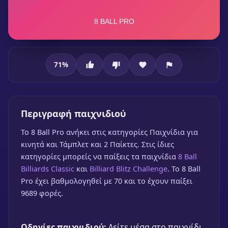
71
%
8 Ball Pro
8 Ball Pro
Περιγραφή παιχνιδιού
🎮 1 Παίκτης
★
71%
To 8 Ball Pro ανήκει στις κατηγορίες Παιχνίδια για
Παίξε δωρεάν
κινητά και Τάμπλετ και 2 Παίκτες. Στις ίδιες
κατηγορίες μπορείς να παίξεις τα παιχνίδια
8 Ball
Billiards Classic
και
Billiard Blitz Challenge
. Το 8 Ball
Pro έχει βαθμολογηθεί με 70 και το έχουν παίξει
9689 φορές.
Οδηγίες παιχνιδιού:
Δείτε μέσα στο παιχνίδι.