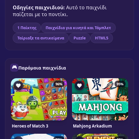
10x10
Οδηγίες παιχνιδιού:
Αυτό το παιχνίδι
🎮 1 Παίκτης
★
88%
παίζεται με το ποντίκι.
Παίξε δωρεάν
1 Παίκτης
Παιχνίδια για κινητά και Τάμπλετ
Ταίριαξε τα αντικείμενα
Puzzle
HTML5
🎮
Παρόμοια παιχνίδια
96%
95%
Heroes of Match 3
Mahjong Arkadium