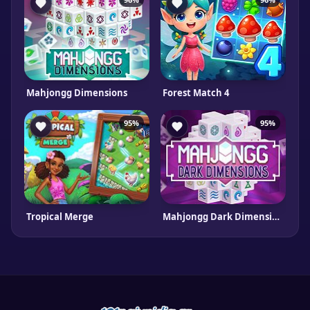
Mahjongg Dimensions
Forest Match 4
95%
95%
Tropical Merge
Mahjongg Dark Dimensions Triple Time