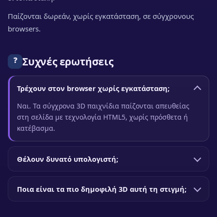
Παίζονται δωρεάν, χωρίς εγκατάσταση, σε σύγχρονους
browsers.
Συχνές ερωτήσεις
❓
Τρέχουν στον browser χωρίς εγκατάσταση;
Ναι. Τα σύγχρονα 3D παιχνίδια παίζονται απευθείας
στη σελίδα με τεχνολογία HTML5, χωρίς πρόσθετα ή
κατέβασμα.
Θέλουν δυνατό υπολογιστή;
Ποια είναι τα πιο δημοφιλή 3D αυτή τη στιγμή;