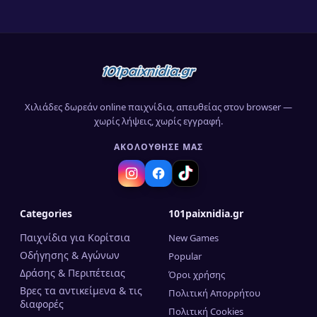
Χιλιάδες δωρεάν online παιχνίδια, απευθείας στον browser —
χωρίς λήψεις, χωρίς εγγραφή.
ΑΚΟΛΟΎΘΗΣΈ ΜΑΣ
Categories
101paixnidia.gr
Παιχνίδια για Κορίτσια
New Games
Οδήγησης & Αγώνων
Popular
Δράσης & Περιπέτειας
Όροι χρήσης
Βρες τα αντικείμενα & τις
Πολιτική Απορρήτου
διαφορές
Πολιτική Cookies