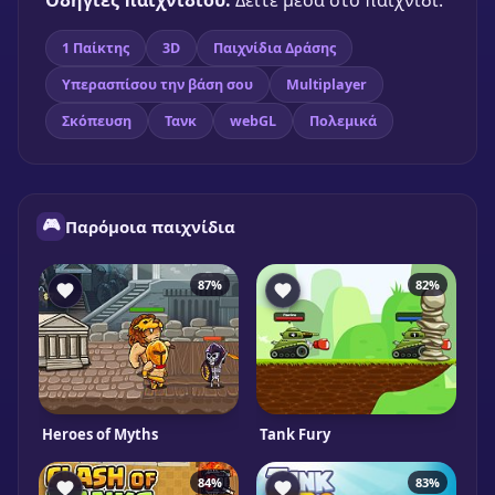
Οδηγίες παιχνιδιού:
Δείτε μέσα στο παιχνίδι.
1 Παίκτης
3D
Παιχνίδια Δράσης
Υπερασπίσου την βάση σου
Multiplayer
Σκόπευση
Τανκ
webGL
Πολεμικά
🎮
Παρόμοια παιχνίδια
87%
82%
Heroes of Myths
Tank Fury
84%
83%