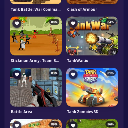
Tank Battle: War Commander
Clash of Armour
88%
84%
Stickman Army : Team Battle
TankWar.io
83%
81%
Battle Area
Tank Zombies 3D
89%
86%