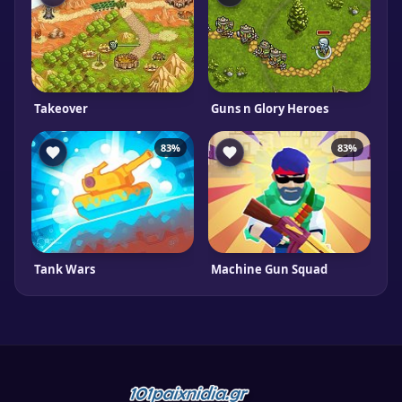
Takeover
Guns n Glory Heroes
83%
83%
Tank Wars
Machine Gun Squad