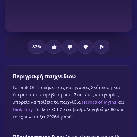
87
%
Tank Off 2
Περιγραφή παιχνιδιού
To Tank Off 2 ανήκει στις κατηγορίες Σκόπευση και
Tank Off 2
Υπερασπίσου την βάση σου. Στις ίδιες κατηγορίες
🎮 1 Παίκτης
★
87%
μπορείς να παίξεις τα παιχνίδια
Heroes of Myths
και
Tank Fury
. Το Tank Off 2 έχει βαθμολογηθεί με 86 και
Παίξε δωρεάν
το έχουν παίξει 29264 φορές.