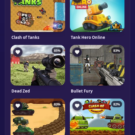
Clash of Tanks
Tank Hero Online
85%
83%
Dead Zed
Bullet Fury
83%
82%