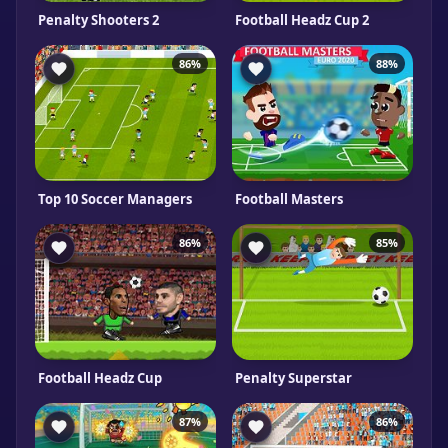
Penalty Shooters 2
Football Headz Cup 2
86%
88%
Top 10 Soccer Managers
Football Masters
86%
85%
Football Headz Cup
Penalty Superstar
87%
86%