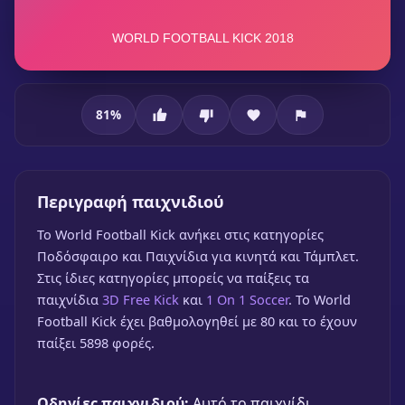
81
%
World Football Kick
World Football Kick
Περιγραφή παιχνιδιού
🎮 1 Παίκτης
★
81%
To World Football Kick ανήκει στις κατηγορίες
Παίξε δωρεάν
Ποδόσφαιρο και Παιχνίδια για κινητά και Τάμπλετ.
Στις ίδιες κατηγορίες μπορείς να παίξεις τα
παιχνίδια
3D Free Kick
και
1 On 1 Soccer
. Το World
Football Kick έχει βαθμολογηθεί με 80 και το έχουν
παίξει 5898 φορές.
Οδηγίες παιχνιδιού:
Αυτό το παιχνίδι