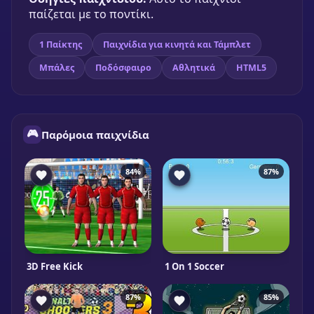
παίζεται με το ποντίκι.
1 Παίκτης
Παιχνίδια για κινητά και Τάμπλετ
Μπάλες
Ποδόσφαιρο
Αθλητικά
HTML5
🎮
Παρόμοια παιχνίδια
84%
87%
3D Free Kick
1 On 1 Soccer
87%
85%