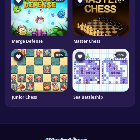
Merge Defense
Master Chess
89%
89%
Junior Chess
Sea Battleship