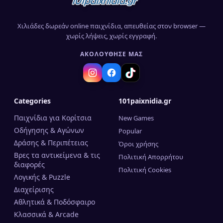
Χιλιάδες δωρεάν online παιχνίδια, απευθείας στον browser —
χωρίς λήψεις, χωρίς εγγραφή.
ΑΚΟΛΟΎΘΗΣΈ ΜΑΣ
Categories
101paixnidia.gr
Παιχνίδια για Κορίτσια
New Games
Οδήγησης & Αγώνων
Popular
Δράσης & Περιπέτειας
Όροι χρήσης
Βρες τα αντικείμενα & τις
Πολιτική Απορρήτου
διαφορές
Πολιτική Cookies
Λογικής & Puzzle
Διαχείρισης
Αθλητικά & Ποδόσφαιρο
Κλασσικά & Arcade