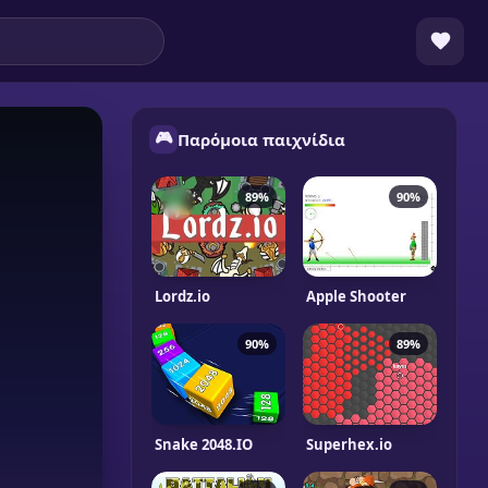
🎮
Παρόμοια παιχνίδια
89%
90%
Lordz.io
Apple Shooter
90%
89%
Snake 2048.IO
Superhex.io