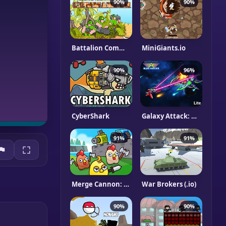
90%
90%
Battalion Commander
MiniGiants.io
90%
96%
CyberShark
Galaxy Attack: Alien Shooter
91%
91%
Merge Cannon: Chicken Defense
War Brokers (.io)
90%
90%