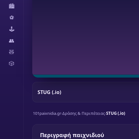
🏙️
⚽
🕹️
👥
🧸
🎲
STUG (.io)
101paixnidia.gr
›
Δράσης & Περιπέτειας
›
STUG (.io)
Περιγραφή παιχνιδιού