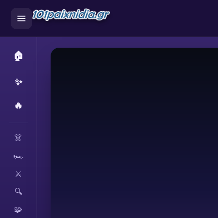
🏠
✨
🔥
CATEGORIES
👗
🏎️
⚔️
🔍
🧩