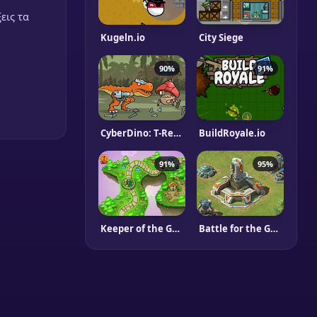
εις τα
Kugeln.io
City Siege
90%
91%
CyberDino: T-Rex vs Robots
BuildRoyale.io
91%
95%
Keeper of the Grove
Battle for the Galaxy