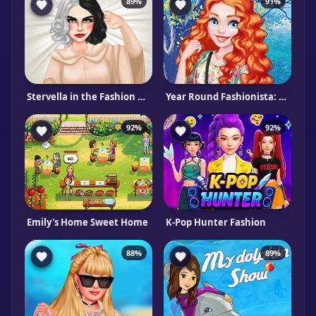
89%
91%
Stervella in the Fashion World
Year Round Fashionista: The Scottish Princess
92%
92%
Emily's Home Sweet Home
K-Pop Hunter Fashion
88%
89%