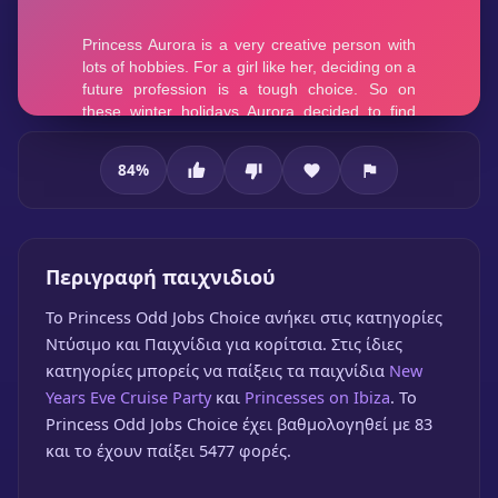
84
%
Princess Odd Jobs Choice
Περιγραφή παιχνιδιού
To Princess Odd Jobs Choice ανήκει στις κατηγορίες
Ντύσιμο και Παιχνίδια για κορίτσια. Στις ίδιες
κατηγορίες μπορείς να παίξεις τα παιχνίδια
New
Years Eve Cruise Party
και
Princesses on Ibiza
. Το
Princess Odd Jobs Choice έχει βαθμολογηθεί με 83
Princess Odd Jobs Choice
και το έχουν παίξει 5477 φορές.
🎮 1 Παίκτης
★
84%