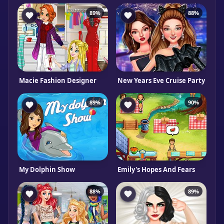
89%
88%
Macie Fashion Designer
New Years Eve Cruise Party
89%
90%
My Dolphin Show
Emily's Hopes And Fears
88%
89%