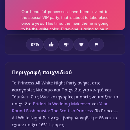
87
%
Princess All White Night Party
Περιγραφή παιχνιδιού
To Princess All White Night Party ανήκει στις
κατηγορίες Ντύσιμο και Παιχνίδια για κινητά και
Τάμπλετ. Στις ίδιες κατηγορίες μπορείς να παίξεις τα
παιχνίδια
Bridezilla Wedding Makeover
και
Year
Round Fashionista: The Scottish Princess
. Το Princess
All White Night Party έχει βαθμολογηθεί με 86 και το
Princess All White Night Party
έχουν παίξει 16511 φορές.
🎮 1 Παίκτης
★
87%