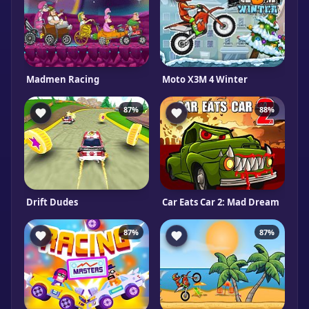
Madmen Racing
Moto X3M 4 Winter
87%
88%
Drift Dudes
Car Eats Car 2: Mad Dream
87%
87%