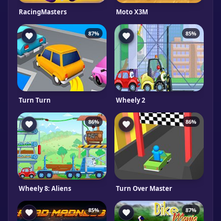
RacingMasters
Moto X3M
87%
85%
Turn Turn
Wheely 2
86%
86%
Wheely 8: Aliens
Turn Over Master
85%
87%