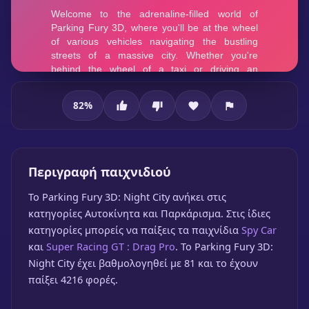
82
%
Parking Fury 3D: Night City
Περιγραφή παιχνιδιού
To Parking Fury 3D: Night City ανήκει στις
κατηγορίες Αυτοκίνητα και Παρκάρισμα. Στις ίδιες
κατηγορίες μπορείς να παίξεις τα παιχνίδια
Spy Car
και
Super Racing GT : Drag Pro
. Το Parking Fury 3D:
Night City έχει βαθμολογηθεί με 81 και το έχουν
Parking Fury 3D: Night City
παίξει 4216 φορές.
🎮 1 Παίκτης
★
82%