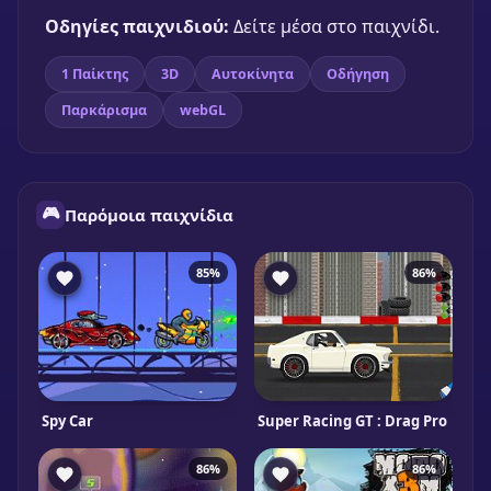
Παίξε δωρεάν
Οδηγίες παιχνιδιού:
Δείτε μέσα στο παιχνίδι.
1 Παίκτης
3D
Αυτοκίνητα
Οδήγηση
Παρκάρισμα
webGL
🎮
Παρόμοια παιχνίδια
85%
86%
Spy Car
Super Racing GT : Drag Pro
86%
86%