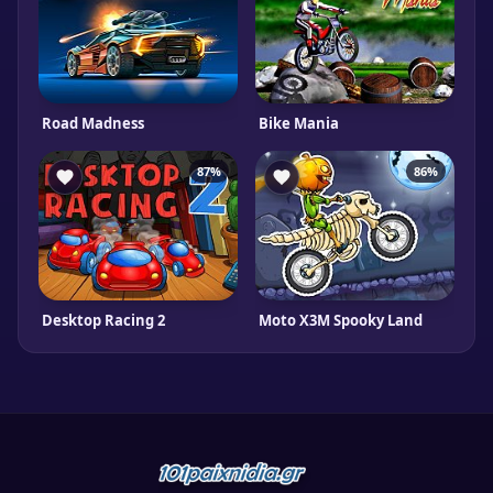
Road Madness
Bike Mania
87%
86%
Desktop Racing 2
Moto X3M Spooky Land