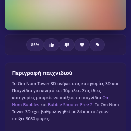
85
%
Om Nom Tower 3D
Περιγραφή παιχνιδιού
To Om Nom Tower 3D ανήκει στις κατηγορίες 3D και
Παιχνίδια για κινητά και Τάμπλετ. Στις ίδιες
κατηγορίες μπορείς να παίξεις τα παιχνίδια
Om
Nom Bubbles
και
Bubble Shooter Free 2
. Το Om Nom
Om Nom Tower 3D
Tower 3D έχει βαθμολογηθεί με 84 και το έχουν
🎮 1 Παίκτης
★
85%
παίξει 3080 φορές.
Παίξε δωρεάν