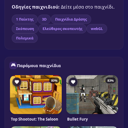
Οδηγίες παιχνιδιού:
Δείτε μέσα στο παιχνίδι.
Παίξε δωρεάν
1 Παίκτης
3D
Παιχνίδια Δράσης
Σκόπευση
Ελεύθερος σκοπευτής
webGL
Πολεμικά
🎮
Παρόμοια παιχνίδια
80%
83%
Top Shootout: The Saloon
Bullet Fury