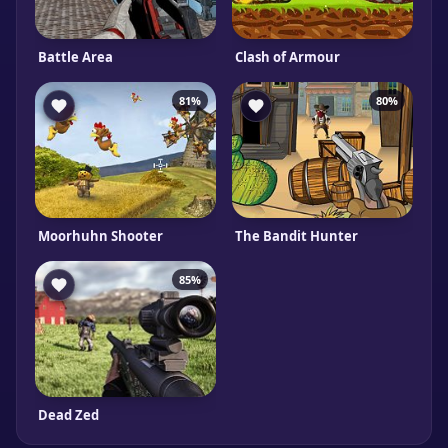
Battle Area
Clash of Armour
81%
80%
Moorhuhn Shooter
The Bandit Hunter
85%
Dead Zed