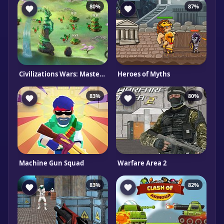
80%
87%
Civilizations Wars: Master Edition
Heroes of Myths
83%
80%
Machine Gun Squad
Warfare Area 2
83%
82%