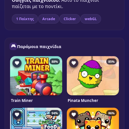
Οδηγίες παιχνιδιού:
Αυτό το παιχνίδι
παίζεται με το ποντίκι.
1 Παίκτης
Arcade
Clicker
webGL
🎮
Παρόμοια παιχνίδια
88%
85%
Train Miner
Pinata Muncher
94%
86%