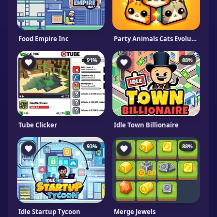
Food Empire Inc
Party Animals Cats Evolution
91%
88%
Tube Clicker
Idle Town Billionaire
93%
88%
Idle Startup Tycoon
Merge Jewels