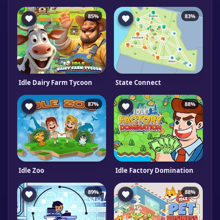
85%
83%
Idle Dairy Farm Tycoon
State Connect
87%
88%
Idle Zoo
Idle Factory Domination
89%
88%