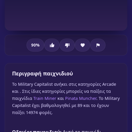
90
%
Military Capitalist
Περιγραφή παιχνιδιού
To Military Capitalist ανήκει στις κατηγορίες Arcade
και . Στις ίδιες κατηγορίες μπορείς να παίξεις τα
παιχνίδια
Train Miner
και
Pinata Muncher
. Το Military
Military Capitalist
Capitalist έχει βαθμολογηθεί με 89 και το έχουν
παίξει 14974 φορές.
🎮 1 Παίκτης
★
90%
Παίξε δωρεάν