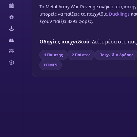
🏙️
To Metal Army War Revenge ανήκει στις κατηγ
μπορείς να παίξεις τα παιχνίδια
Ducklings
κα
⚽
έχουν παίξει 3293 φορές.
🕹️
👥
Οδηγίες παιχνιδιού:
Δείτε μέσα στο παι
🧸
1 Παίκτης
2 Παίκτες
Παιχνίδια Δράσης
🎲
HTML5