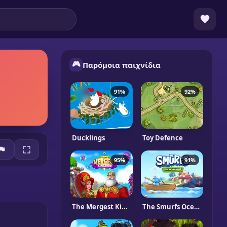
🎮
Παρόμοια παιχνίδια
91%
92%
Ducklings
Toy Defence
95%
91%
The Mergest Kingdom
The Smurfs Ocean Cleanup