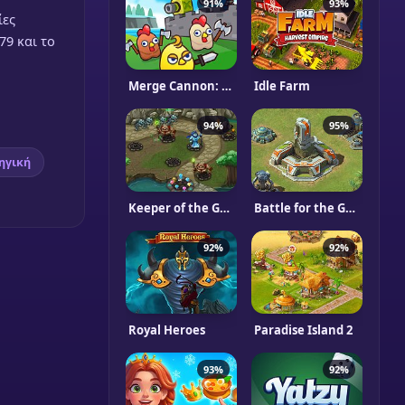
91%
93%
ίες
79 και το
Merge Cannon: Chicken Defense
Idle Farm
94%
95%
ηγική
Keeper of the Groove 2
Battle for the Galaxy
92%
92%
Royal Heroes
Paradise Island 2
93%
92%