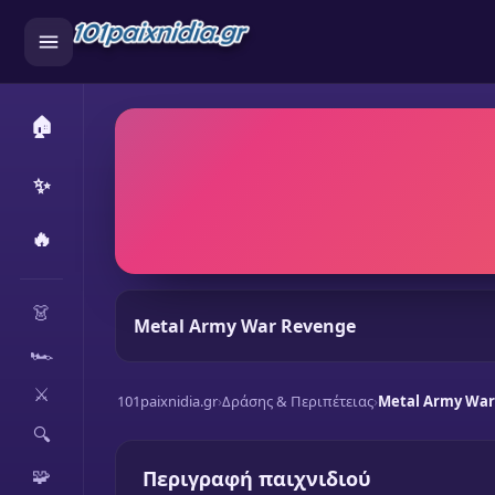
🏠
✨
🔥
CATEGORIES
👗
Metal Army War Revenge
🏎️
⚔️
101paixnidia.gr
›
Δράσης & Περιπέτειας
›
Metal Army War
🔍
🧩
Περιγραφή παιχνιδιού