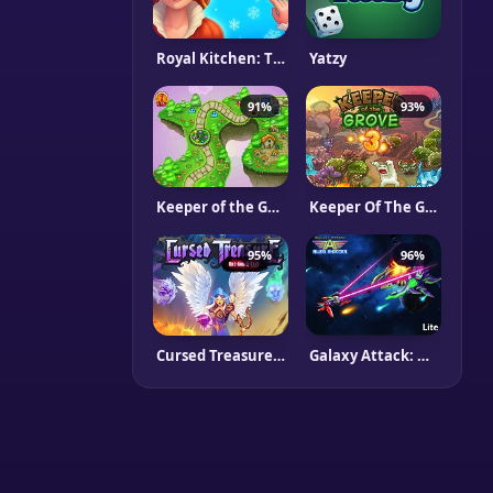
Royal Kitchen: The Lost King
Yatzy
91%
93%
Keeper of the Grove
Keeper Of The Grove 3
95%
96%
Cursed Treasure 1½
Galaxy Attack: Alien Shooter