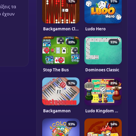
92%
91%
ίξεις τα
ο έχουν
Backgammon Classic
Ludo Hero
89%
93%
Stop The Bus
Dominoes Classic
92%
89%
Backgammon
Ludo Kingdom Online
93%
94%