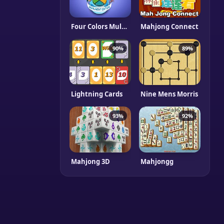
Four Colors Multiplayer Monument Edition
Mahjong Connect
90%
89%
Lightning Cards
Nine Mens Morris
93%
92%
Mahjong 3D
Mahjongg