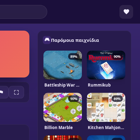
🎮
Παρόμοια παιχνίδια
89%
90%
Battleship War Multiplayer
Rummikub
90%
89%
Billion Marble
Kitchen Mahjong Classic