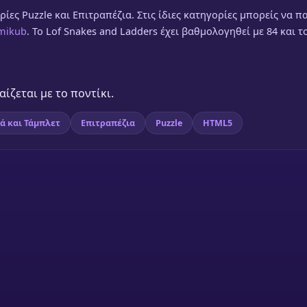
ίες Puzzle και Επιτραπέζια. Στις ίδιες κατηγορίες μπορείς να πα
mikub
. Το Lof Snakes and Ladders έχει βαθμολογηθεί με 84 και τ
ίζεται με το ποντίκι.
τά και Τάμπλετ
Επιτραπέζια
Puzzle
HTML5