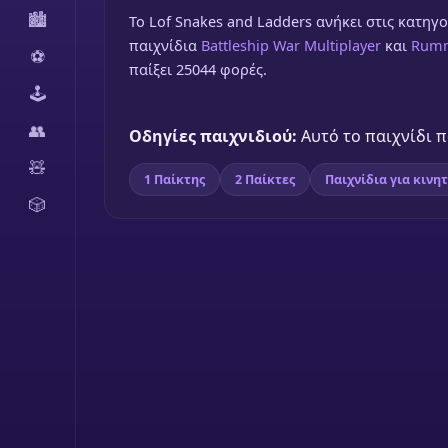
🏙️
To Lof Snakes and Ladders ανήκει στις κατηγορ
παιχνίδια
Battleship War Multiplayer
και
Rum
⚽
παίξει 25044 φορές.
🕹️
👥
Οδηγίες παιχνιδιού:
Αυτό το παιχνίδι πα
🧸
1 Παίκτης
2 Παίκτες
Παιχνίδια για κινη
🎲