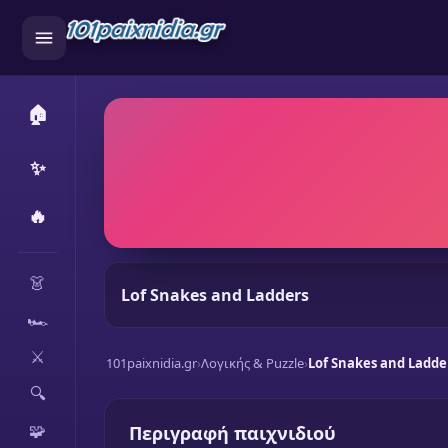
🏠
✨
🔥
CATEGORIES
👗
Lof Snakes and Ladders
🏎️
⚔️
101paixnidia.gr
›
Λογικής & Puzzle
›
Lof Snakes and Ladde
🔍
🧩
Περιγραφή παιχνιδιού