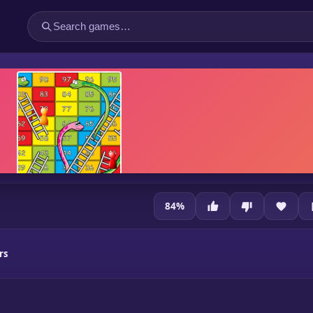
84
%
rs