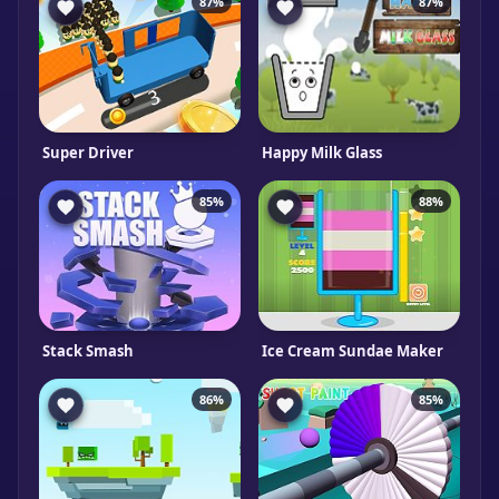
87%
87%
Super Driver
Happy Milk Glass
85%
88%
Stack Smash
Ice Cream Sundae Maker
86%
85%