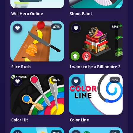
Will Hero Online
Shoot Paint
87%
85%
Slice Rush
I want to be a Billionaire 2
86%
86%
Color Hit
Color Line
84%
83%