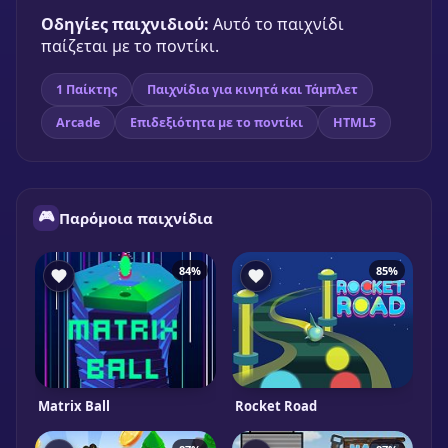
Knife Rain
Οδηγίες παιχνιδιού:
Αυτό το παιχνίδι
🎮 1 Παίκτης
★
87%
παίζεται με το ποντίκι.
Παίξε δωρεάν
1 Παίκτης
Παιχνίδια για κινητά και Τάμπλετ
Arcade
Επιδεξιότητα με το ποντίκι
HTML5
🎮
Παρόμοια παιχνίδια
84%
85%
Matrix Ball
Rocket Road