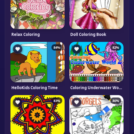
Relax Coloring
Doll Coloring Book
84%
82%
HelloKids Coloring Time
Coloring Underwater World 2
83%
86%