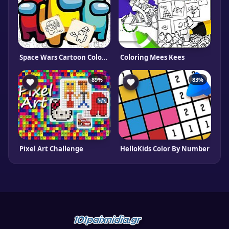
Space Wars Cartoon Coloring
Coloring Mees Kees
89%
83%
Pixel Art Challenge
HelloKids Color By Number