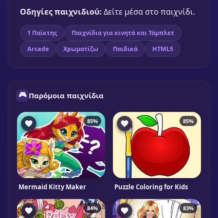
Οδηγίες παιχνιδιού:
Δείτε μέσα στο παιχνίδι.
1 Παίκτης
Παιχνίδια για κινητά και Τάμπλετ
Arcade
Χρωματίζω
Παιδικά
HTML5
🎮
Παρόμοια παιχνίδια
85%
85%
Mermaid Kitty Maker
Puzzle Coloring for Kids
84%
83%