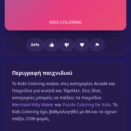
84
%
Kids Coloring
Περιγραφή παιχνιδιού
To Kids Coloring ανήκει στις κατηγορίες Arcade και
Παιχνίδια για κινητά και Τάμπλετ. Στις ίδιες
κατηγορίες μπορείς να παίξεις τα παιχνίδια
Kids Coloring
Mermaid Kitty Maker
και
Puzzle Coloring for Kids
. Το
🎮 1 Παίκτης
★
84%
Kids Coloring έχει βαθμολογηθεί με 84 και το έχουν
παίξει 2109 φορές.
Παίξε δωρεάν