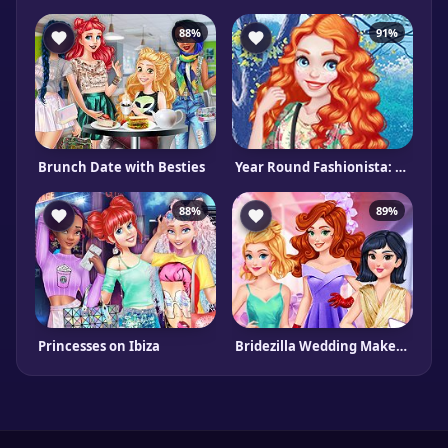
88%
91%
Brunch Date with Besties
Year Round Fashionista: The Scottish Princess
88%
89%
Princesses on Ibiza
Bridezilla Wedding Makeover