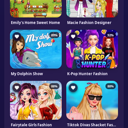
Emily's Home Sweet Home
Macie Fashion Designer
89%
92%
My Dolphin Show
K-Pop Hunter Fashion
88%
88%
Fairytale Girls Fashion
Tiktok Divas Shacket Fashion