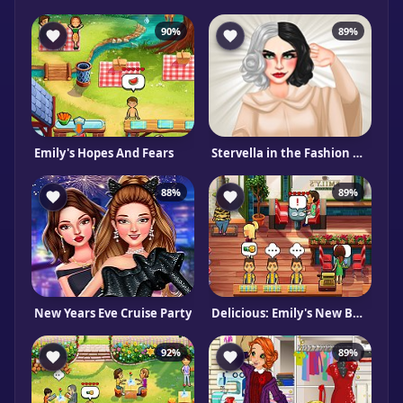
90%
89%
Emily's Hopes And Fears
Stervella in the Fashion World
88%
89%
New Years Eve Cruise Party
Delicious: Emily's New Beginning
92%
89%