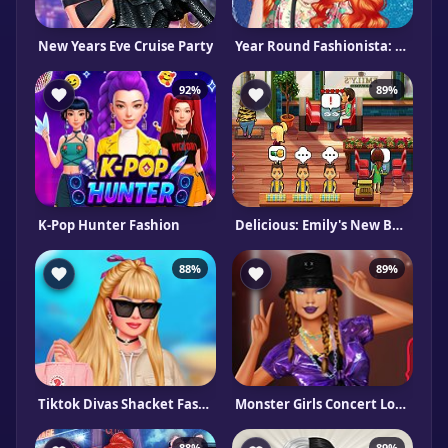
New Years Eve Cruise Party
Year Round Fashionista: The Scottish Princess
92%
89%
K-Pop Hunter Fashion
Delicious: Emily's New Beginning
88%
89%
Tiktok Divas Shacket Fashion
Monster Girls Concert Looks
88%
89%