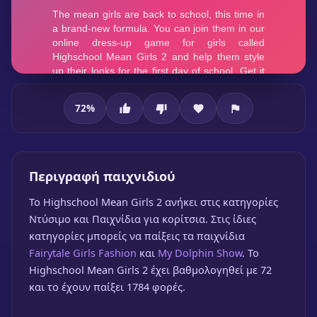
72
%
Highschool Mean Girls 2
Περιγραφή παιχνιδιού
To Highschool Mean Girls 2 ανήκει στις κατηγορίες
Ντύσιμο και Παιχνίδια για κορίτσια. Στις ίδιες
κατηγορίες μπορείς να παίξεις τα παιχνίδια
Fairytale Girls Fashion
και
My Dolphin Show
. Το
Highschool Mean Girls 2 έχει βαθμολογηθεί με 72
Highschool Mean Girls 2
και το έχουν παίξει 1784 φορές.
🎮 1 Παίκτης
★
72%