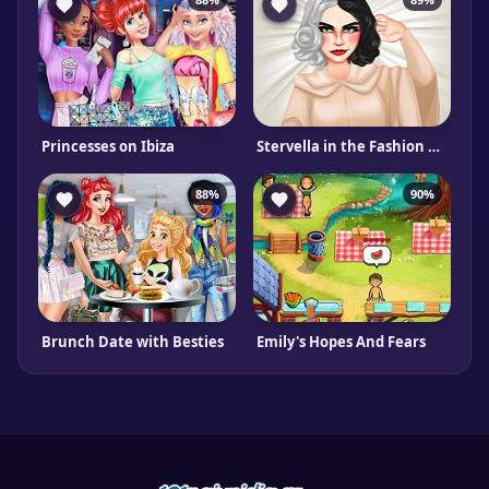
Princesses on Ibiza
Stervella in the Fashion World
88%
90%
Brunch Date with Besties
Emily's Hopes And Fears