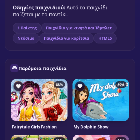
Παίξε δωρεάν
Οδηγίες παιχνιδιού:
Αυτό το παιχνίδι
παίζεται με το ποντίκι.
1 Παίκτης
Παιχνίδια για κινητά και Τάμπλετ
Ντύσιμο
Παιχνίδια για κορίτσια
HTML5
🎮
Παρόμοια παιχνίδια
88%
89%
Fairytale Girls Fashion
My Dolphin Show