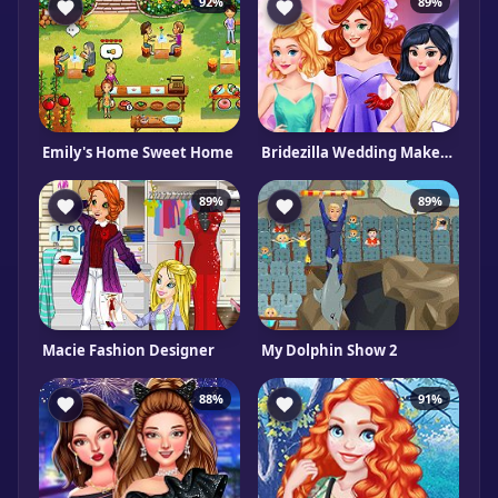
92%
89%
Emily's Home Sweet Home
Bridezilla Wedding Makeover
89%
89%
Macie Fashion Designer
My Dolphin Show 2
88%
91%