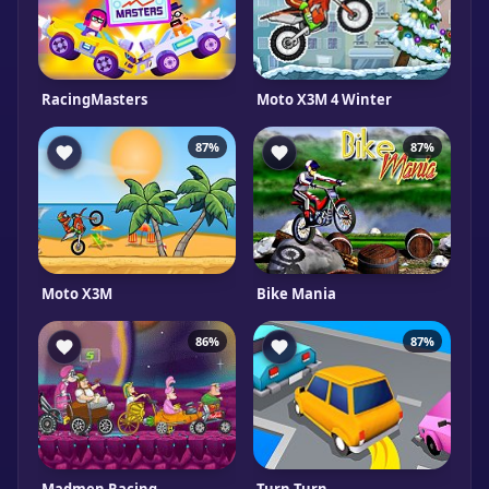
RacingMasters
Moto X3M 4 Winter
87%
87%
Moto X3M
Bike Mania
86%
87%