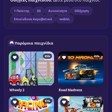
Οδηγίες παιχνιδιού:
Δείτε μέσα στο παιχνίδι.
Παίξε δωρεάν
1 Παίκτης
3D
Αυτοκίνητα
Οδήγηση
Επικίνδυνα Ακροβατικά
webGL
🎮
Παρόμοια παιχνίδια
85%
85%
Wheely 2
Road Madness
87%
86%