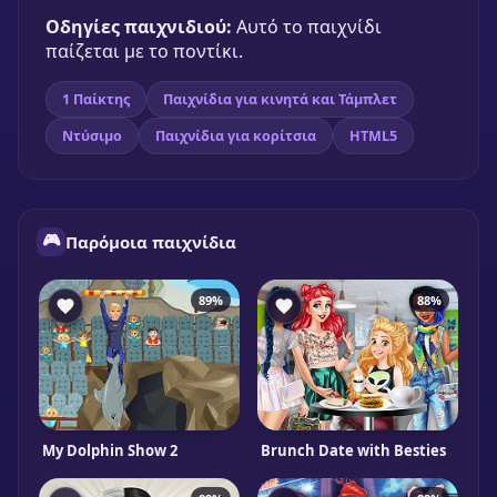
Οδηγίες παιχνιδιού:
Αυτό το παιχνίδι
παίζεται με το ποντίκι.
1 Παίκτης
Παιχνίδια για κινητά και Τάμπλετ
Ντύσιμο
Παιχνίδια για κορίτσια
HTML5
🎮
Παρόμοια παιχνίδια
89%
88%
My Dolphin Show 2
Brunch Date with Besties