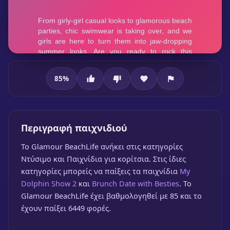
85
%
Glamour BeachLife
Περιγραφή παιχνιδιού
To Glamour BeachLife ανήκει στις κατηγορίες
Ντύσιμο και Παιχνίδια για κορίτσια. Στις ίδιες
κατηγορίες μπορείς να παίξεις τα παιχνίδια
My
Dolphin Show 2
και
Brunch Date with Besties
. Το
Glamour BeachLife
Glamour BeachLife έχει βαθμολογηθεί με 85 και το
🎮 1 Παίκτης
★
85%
έχουν παίξει 6449 φορές.
Παίξε δωρεάν