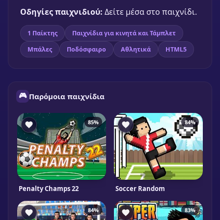
Οδηγίες παιχνιδιού:
Δείτε μέσα στο παιχνίδι.
1 Παίκτης
Παιχνίδια για κινητά και Τάμπλετ
Μπάλες
Ποδόσφαιρο
Αθλητικά
HTML5
🎮
Παρόμοια παιχνίδια
85%
84%
Penalty Champs 22
Soccer Random
84%
83%