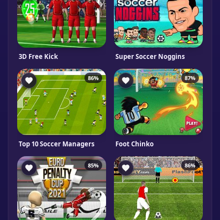
3D Free Kick
Super Soccer Noggins
86%
87%
Top 10 Soccer Managers
Foot Chinko
85%
86%