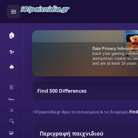
🏠
✨
🔥
CATEGORIES
👗
Find 500 Differences
🏎️
⚔️
101paixnidia.gr
›
Βρες τα αντικείμενα & τις διαφορές
›
Find
🔍
🧩
Περιγραφή παιχνιδιού