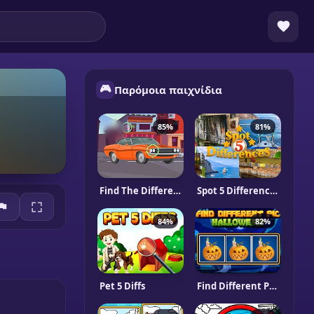
🎮
Παρόμοια παιχνίδια
85%
81%
Find The Differences Cars
Spot 5 Differences
84%
82%
Pet 5 Diffs
Find Different Pic Halloween