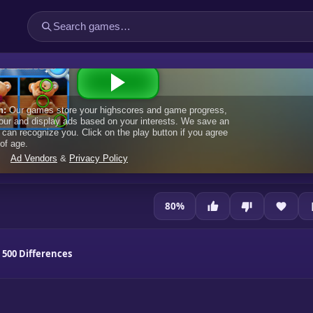
80
%
 500 Differences