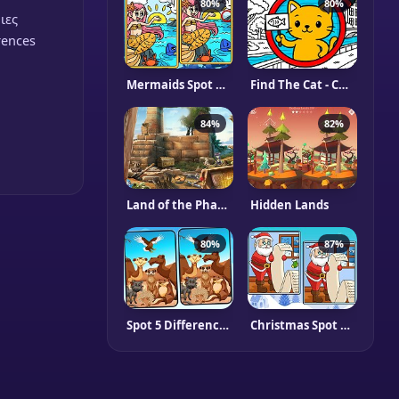
80%
80%
ιες
rences
Mermaids Spot The Differences
Find The Cat - Cat Search
84%
82%
Land of the Pharaohs
Hidden Lands
80%
87%
Spot 5 Differences Deserts
Christmas Spot The Difference