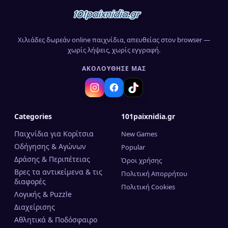
Χιλιάδες δωρεάν online παιχνίδια, απευθείας στον browser —
χωρίς λήψεις, χωρίς εγγραφή.
ΑΚΟΛΟΎΘΗΣΈ ΜΑΣ
Categories
101paixnidia.gr
Παιχνίδια για Κορίτσια
New Games
Οδήγησης & Αγώνων
Popular
Δράσης & Περιπέτειας
Όροι χρήσης
Βρες τα αντικείμενα & τις
Πολιτική Απορρήτου
διαφορές
Πολιτική Cookies
Λογικής & Puzzle
Διαχείρισης
Αθλητικά & Ποδόσφαιρο