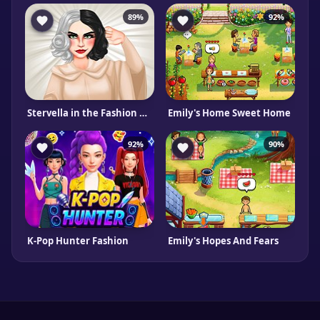
89%
92%
Stervella in the Fashion World
Emily's Home Sweet Home
92%
90%
K-Pop Hunter Fashion
Emily's Hopes And Fears