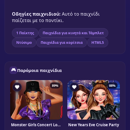
Outfits
🎮 1 Παίκτης
★
84%
Οδηγίες παιχνιδιού:
Αυτό το παιχνίδι
παίζεται με το ποντίκι.
Παίξε δωρεάν
1 Παίκτης
Παιχνίδια για κινητά και Τάμπλετ
Ντύσιμο
Παιχνίδια για κορίτσια
HTML5
🎮
Παρόμοια παιχνίδια
89%
88%
Monster Girls Concert Looks
New Years Eve Cruise Party