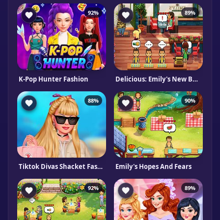
92%
89%
K-Pop Hunter Fashion
Delicious: Emily's New Beginning
88%
90%
Tiktok Divas Shacket Fashion
Emily's Hopes And Fears
92%
89%