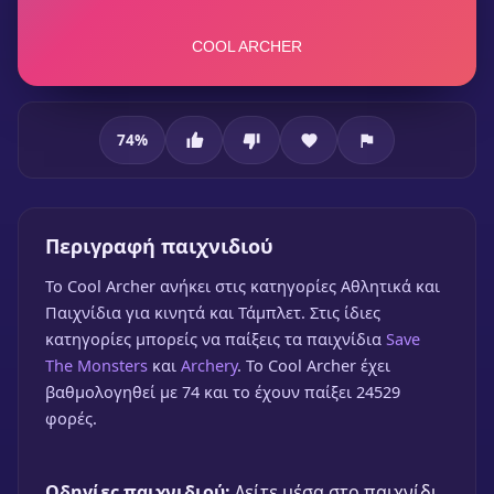
74
%
Cool Archer
Cool Archer
Περιγραφή παιχνιδιού
🎮 1 Παίκτης
★
74%
To Cool Archer ανήκει στις κατηγορίες Αθλητικά και
Παίξε δωρεάν
Παιχνίδια για κινητά και Τάμπλετ. Στις ίδιες
κατηγορίες μπορείς να παίξεις τα παιχνίδια
Save
The Monsters
και
Archery
. Το Cool Archer έχει
βαθμολογηθεί με 74 και το έχουν παίξει 24529
φορές.
Οδηγίες παιχνιδιού:
Δείτε μέσα στο παιχνίδι.