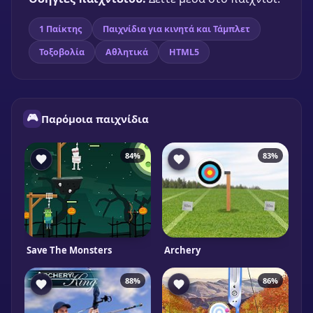
1 Παίκτης
Παιχνίδια για κινητά και Τάμπλετ
Τοξοβολία
Αθλητικά
HTML5
🎮
Παρόμοια παιχνίδια
84%
83%
Save The Monsters
Archery
88%
86%