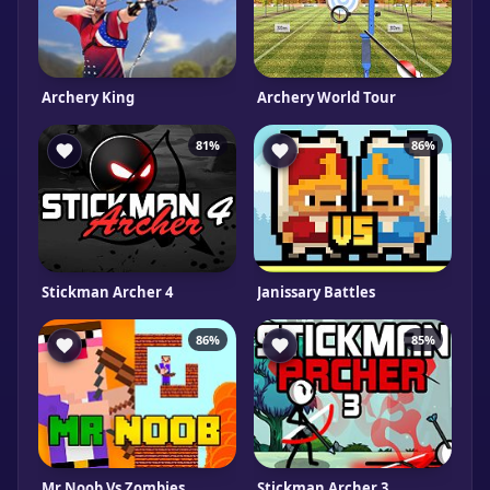
Archery King
Archery World Tour
81%
86%
Stickman Archer 4
Janissary Battles
86%
85%
Mr Noob Vs Zombies
Stickman Archer 3