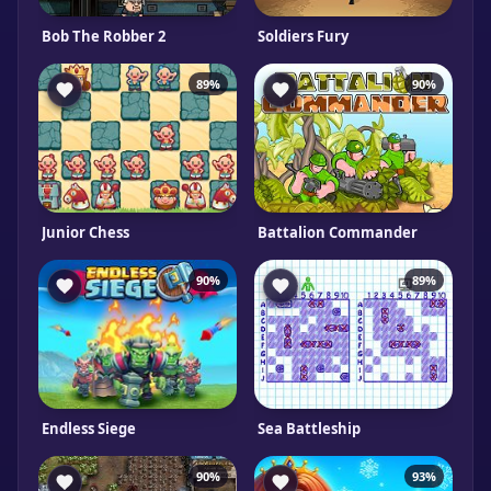
Bob The Robber 2
Soldiers Fury
89%
90%
Junior Chess
Battalion Commander
90%
89%
Endless Siege
Sea Battleship
90%
93%