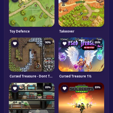
Toy Defence
Takeover
90%
95%
Cursed Treasure - Dont Touch My Gems
Cursed Treasure 1½
89%
89%