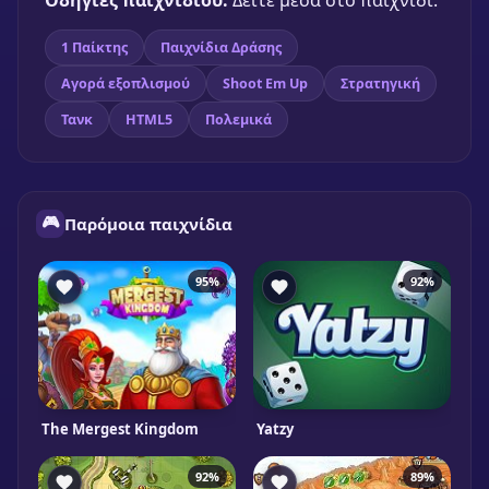
Οδηγίες παιχνιδιού:
Δείτε μέσα στο παιχνίδι.
1 Παίκτης
Παιχνίδια Δράσης
Αγορά εξοπλισμού
Shoot Em Up
Στρατηγική
Τανκ
HTML5
Πολεμικά
🎮
Παρόμοια παιχνίδια
95%
92%
The Mergest Kingdom
Yatzy
92%
89%