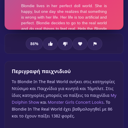
86
%
Blondie In The Real World
Περιγραφή παιχνιδιού
To Blondie In The Real World ανήκει στις κατηγορίες
Ντύσιμο και Παιχνίδια για κινητά και Τάμπλετ. Στις
ίδιες κατηγορίες μπορείς να παίξεις τα παιχνίδια
My
Dolphin Show
και
Monster Girls Concert Looks
. Το
Blondie In The Real World έχει βαθμολογηθεί με 86
Blondie In The Real World
και το έχουν παίξει 1382 φορές.
🎮 1 Παίκτης
★
86%