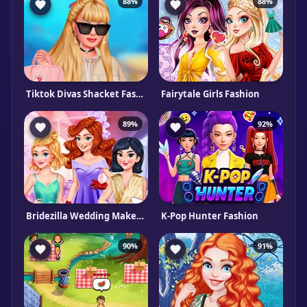
88%
88%
Tiktok Divas Shacket Fashion
Fairytale Girls Fashion
89%
92%
Bridezilla Wedding Makeover
K-Pop Hunter Fashion
90%
91%