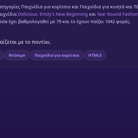
κατηγορίες Παιχνίδια για κορίτσια και Παιχνίδια για κινητά και Τ
παιχνίδια
Delicious: Emily's New Beginning
και
Year Round Fashion
nista έχει βαθμολογηθεί με 79 και το έχουν παίξει 1042 φορές.
ίζεται με το ποντίκι.
Ντύσιμο
Παιχνίδια για κορίτσια
HTML5