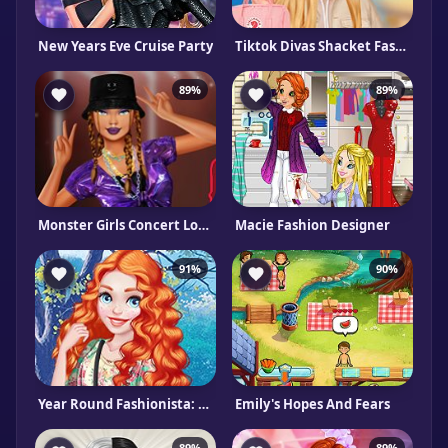
New Years Eve Cruise Party
Tiktok Divas Shacket Fashion
89%
89%
Monster Girls Concert Looks
Macie Fashion Designer
91%
90%
Year Round Fashionista: The Scottish Princess
Emily's Hopes And Fears
89%
89%