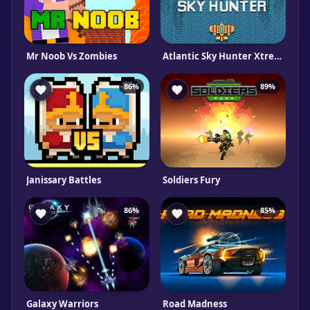
Mr Noob Vs Zombies
Atlantic Sky Hunter Xtreme
86%
89%
Janissary Battles
Soldiers Fury
86%
85%
Galaxy Warriors
Road Madness