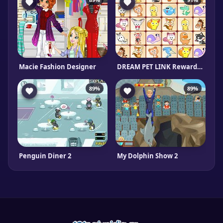
Macie Fashion Designer
DREAM PET LINK Rewarded
89%
89%
Penguin Diner 2
My Dolphin Show 2