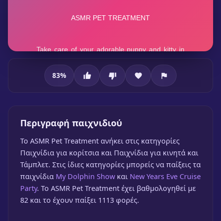
83
%
ASMR Pet Treatment
Περιγραφή παιχνιδιού
To ASMR Pet Treatment ανήκει στις κατηγορίες
Παιχνίδια για κορίτσια και Παιχνίδια για κινητά και
Τάμπλετ. Στις ίδιες κατηγορίες μπορείς να παίξεις τα
παιχνίδια
My Dolphin Show
και
New Years Eve Cruise
ASMR Pet Treatment
Party
. Το ASMR Pet Treatment έχει βαθμολογηθεί με
🎮 1 Παίκτης
★
83%
82 και το έχουν παίξει 1113 φορές.
Παίξε δωρεάν