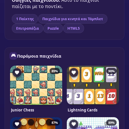
Οδηγίες παιχνιδιού:
Αυτό το παιχνίδι
παίζεται με το ποντίκι.
1 Παίκτης
Παιχνίδια για κινητά και Τάμπλετ
Επιτραπέζια
Puzzle
HTML5
🎮
Παρόμοια παιχνίδια
89%
90%
Junior Chess
Lightning Cards
87%
89%