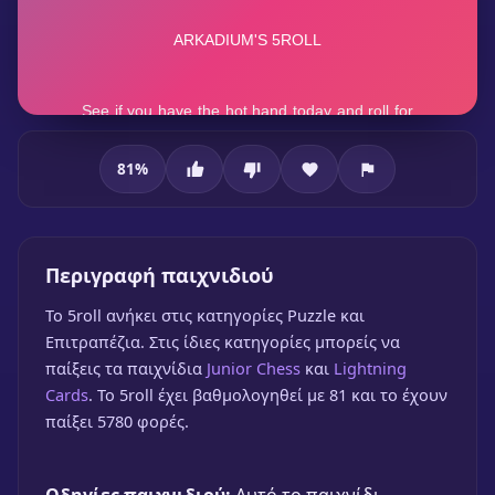
81
%
5roll
Περιγραφή παιχνιδιού
To 5roll ανήκει στις κατηγορίες Puzzle και
Επιτραπέζια. Στις ίδιες κατηγορίες μπορείς να
παίξεις τα παιχνίδια
Junior Chess
και
Lightning
5roll
Cards
. Το 5roll έχει βαθμολογηθεί με 81 και το έχουν
παίξει 5780 φορές.
🎮 1 Παίκτης
★
81%
Παίξε δωρεάν