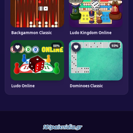
Backgammon Classic
Ludo Kingdom Online
88%
93%
Ludo Online
Dominoes Classic