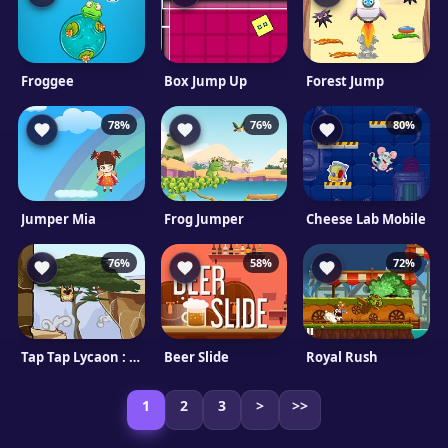
Froggee
Box Jump Up
Forest Jump
78%
76%
80%
Jumper Mia
Frog Jumper
Cheese Lab Mobile
76%
58%
72%
Tap Tap Lycaon : Too Difficult
Beer Slide
Royal Rush
1
2
3
>
>>