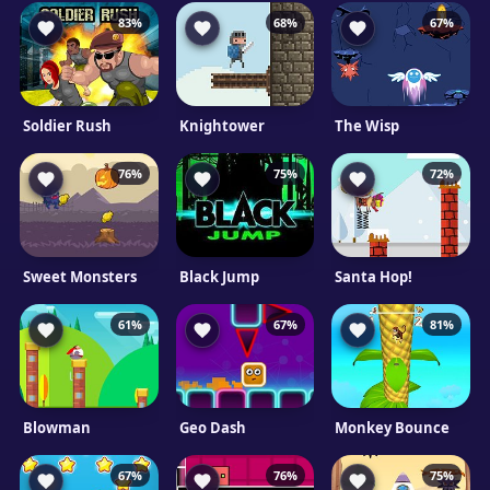
83%
68%
67%
Soldier Rush
Knightower
The Wisp
76%
75%
72%
Sweet Monsters
Black Jump
Santa Hop!
61%
67%
81%
Blowman
Geo Dash
Monkey Bounce
67%
76%
75%