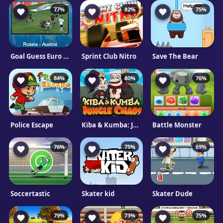
77%
82%
75%
Goal Guess Euro 2016
Sprint Club Nitro
Save The Bear
84%
80%
76%
Police Escape
Kiba & Kumba: Jungle Chaos
Battle Monster
76%
75%
69%
Soccertastic
Skater kid
Skater Dude
79%
73%
75%