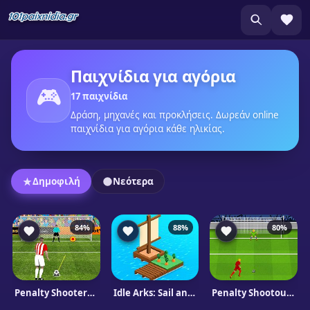
Παιχνίδια για αγόρια
🎮
17 παιχνίδια
Δράση, μηχανές και προκλήσεις. Δωρεάν online
παιχνίδια για αγόρια κάθε ηλικίας.
Δημοφιλή
Νεότερα
84%
88%
80%
Penalty Shooters 2
Idle Arks: Sail and Build
Penalty Shootout: Euro Cup 2016