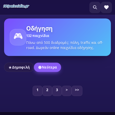
Οδήγηση
🎮
132 παιχνίδια
Πάνω από 500 διαδρομές: πόλη, traffic και off-
road. Δωρεάν online παιχνίδια οδήγησης.
Δημοφιλή
Νεότερα
1
2
3
>
>>