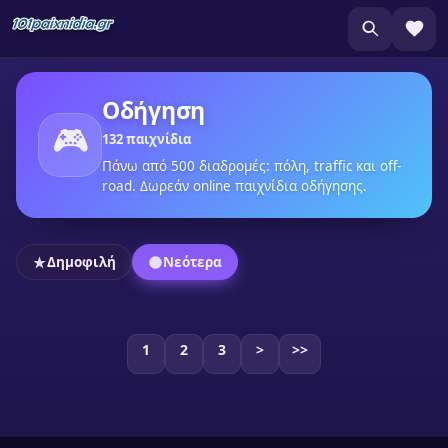
Οδήγηση
🎮
132 παιχνίδια
Πάνω από 500 διαδρομές: πόλη, traffic και off-
road. Δωρεάν online παιχνίδια οδήγησης.
Δημοφιλή
Νεότερα
1
2
3
>
>>