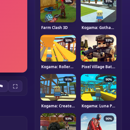
90%
91%
Farm Clash 3D
Kogama: Gothame City Impostore
90%
93%
Kogama: RollerCoaster World
Pixel Village Battle 3D.IO
91%
90%
Kogama: Create Your House
Kogama: Luna Park
93%
90%