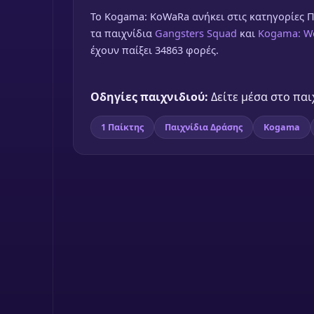
To Kogama: KoWaRa ανήκει στις κατηγορίες Πα
τα παιχνίδια
Gangsters Squad
και
Kogama: Wor
έχουν παίξει 34863 φορές.
Οδηγίες παιχνιδιού:
Δείτε μέσα στο παι
1 Παίκτης
Παιχνίδια Δράσης
Kogama