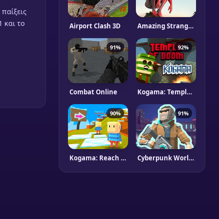
 παίξεις
 και το
Airport Clash 3D
Amazing Strange Rope Police
91%
92%
Combat Online
Kogama: Temple Of Doom
90%
91%
Kogama: Reach The Flag
Cyberpunk World: Resistance