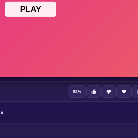
92
%
Ra