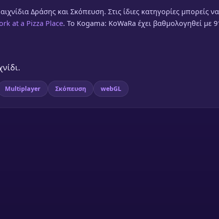
ιχνίδια Δράσης και Σκόπευση. Στις ίδιες κατηγορίες μπορείς να
k at a Pizza Place
. Το Kogama: KoWaRa έχει βαθμολογηθεί με 91
χνίδι.
Multiplayer
Σκόπευση
webGL